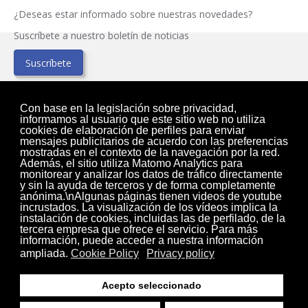
¿Deseas estar informado sobre nuestras novedades?
Suscríbete a nuestro boletín de noticias
Suscríbete
Con base en la legislación sobre privacidad,
informamos al usuario que este sitio web no utiliza
H
G s.r.l.
cookies de elaboración de perfiles para enviar
2
mensajes publicitarios de acuerdo con las preferencias
di Galiotto Marcello
mostradas en el contexto de la navegación por la red.
Además, el sitio utiliza Matomo Analytics para
Venta máquinas tejedoras de ocasión. Nuestras máquinas de
monitorear y analizar los datos de tráfico directamente
tejer:
Shima Seiki
-
Stoll
y sin la ayuda de terceros y de forma completamente
anónima.\nAlgunas páginas tienen videos de youtube
41016 Rovereto s/S (MO) - Italy
incrustados. La visualización de los vídeos implica la
instalación de cookies, incluidas las de perfilado, de la
Via Giovanni Pascoli, 8
tercera empresa que ofrece el servicio. Para más
Tel.: +39 059 671823 - skype: ilva58
información, puede acceder a nuestra información
Fax: +39 059 6755483
ampliada.
Cookie Policy
Privacy policy
P. IVA IT03584440360 - REA: MO - 400607
Acepto seleccionado