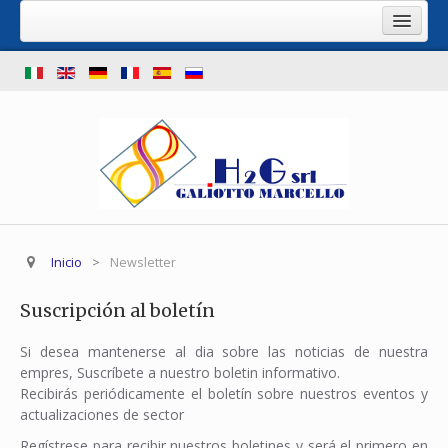
Inicio
Ofrecemos...
Stoll usadas
Shima usadas
Maquina para el lavado de fonturas
Stock de maquinas tejedoras usadas
Inicio
>
Newsletter
Nuestra empresa
Donde estamos
Suscripción al boletín
Contactos
Si desea mantenerse al dia sobre las noticias de nuestra
empres, Suscríbete a nuestro boletin informativo.
Recibirás periódicamente el boletín sobre nuestros eventos y
actualizaciones de sector
Regístrese para recibir nuestros boletines y será el primero en