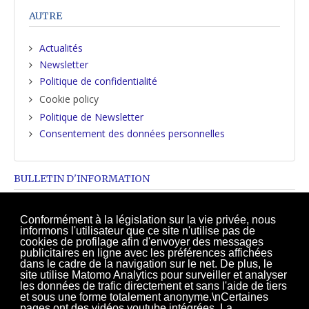
AUTRE
Actualités
Newsletter
Politique de confidentialité
Cookie policy
Politique de Newsletter
Consentement des données personnelles
BULLETIN D'INFORMATION
Souhaitez-vous être informé de nos nouveautés?
Conformément à la législation sur la vie privée, nous
informons l'utilisateur que ce site n'utilise pas de
Inscrivez-vous sur notre newsletter!
cookies de profilage afin d'envoyer des messages
publicitaires en ligne avec les préférences affichées
Inscrivez-vous
dans le cadre de la navigation sur le net. De plus, le
site utilise Matomo Analytics pour surveiller et analyser
les données de trafic directement et sans l'aide de tiers
et sous une forme totalement anonyme.\nCertaines
pages ont des vidéos youtube intégrées. La