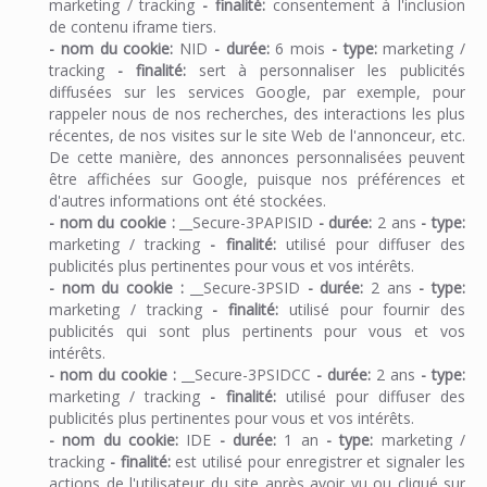
marketing / tracking
-
finalité:
consentement à l'inclusion
de contenu iframe tiers.
-
nom du cookie:
NID
-
durée:
6 mois
-
type:
marketing /
tracking
-
finalité:
sert à personnaliser les publicités
diffusées sur les services Google, par exemple, pour
rappeler nous de nos recherches, des interactions les plus
récentes, de nos visites sur le site Web de l'annonceur, etc.
De cette manière, des annonces personnalisées peuvent
être affichées sur Google, puisque nos préférences et
d'autres informations ont été stockées.
-
nom du cookie :
__Secure-3PAPISID
-
durée:
2 ans
-
type:
marketing / tracking
-
finalité:
utilisé pour diffuser des
publicités plus pertinentes pour vous et vos intérêts.
- nom du cookie :
__Secure-3PSID
-
durée:
2 ans
-
type:
marketing / tracking
- finalité
:
utilisé pour fournir des
publicités qui sont plus pertinents pour vous et vos
intérêts.
-
nom du cookie :
__Secure-3PSIDCC
-
durée:
2 ans
-
type:
marketing / tracking
-
finalité:
utilisé pour diffuser des
publicités plus pertinentes pour vous et vos intérêts.
- nom du cookie:
IDE
-
durée:
1 an
-
type:
marketing /
tracking
-
finalité:
est utilisé pour enregistrer et signaler les
actions de l'utilisateur du site après avoir vu ou cliqué sur