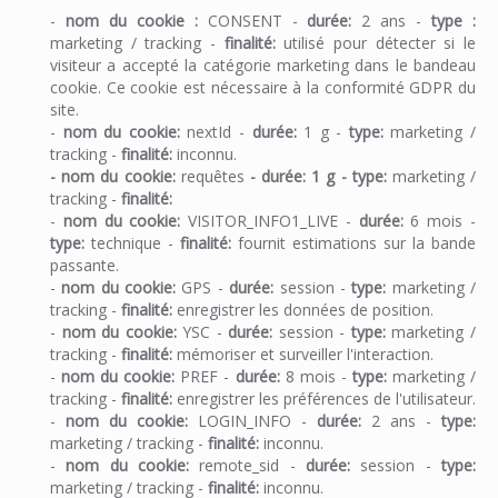
-
nom du cookie :
CONSENT -
durée:
2 ans -
type :
marketing / tracking -
finalité:
utilisé pour détecter si le
visiteur a accepté la catégorie marketing dans le bandeau
cookie. Ce cookie est nécessaire à la conformité GDPR du
site.
-
nom du cookie:
nextId -
durée:
1 g -
type:
marketing /
tracking -
finalité:
inconnu.
-
nom du cookie:
requêtes
-
durée:
1 g -
type:
marketing /
tracking -
finalité:
-
nom du cookie:
VISITOR_INFO1_LIVE -
durée:
6 mois -
type:
technique -
finalité:
fournit estimations sur la bande
passante.
-
nom du cookie:
GPS -
durée:
session -
type:
marketing /
tracking -
finalité:
enregistrer les données de position.
-
nom du cookie:
YSC -
durée:
session -
type:
marketing /
tracking -
finalité:
mémoriser et surveiller l'interaction.
-
nom du cookie:
PREF -
durée:
8 mois -
type:
marketing /
tracking -
finalité:
enregistrer les préférences de l'utilisateur.
-
nom du cookie:
LOGIN_INFO -
durée:
2 ans -
type:
marketing / tracking -
finalité:
inconnu.
-
nom du cookie:
remote_sid -
durée:
session -
type:
marketing / tracking -
finalité:
inconnu.