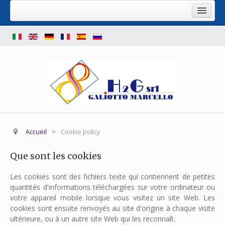
Accueil
Ce que nous offrons
Stoll d'occasion
Shima d'occasion
Machine pour le nettoyage des fontures
Stock de machines à tricoter d'occasion
Accueil
>
Cookie policy
Notre entreprise
Nous trouver
Que sont les cookies
Contactez
Les cookies sont des fichiers texte qui contiennent de petites
quantités d'informations téléchargées sur votre ordinateur ou
votre appareil mobile lorsque vous visitez un site Web. Les
cookies sont ensuite renvoyés au site d'origine à chaque visite
ultérieure, ou à un autre site Web qui les reconnaît.