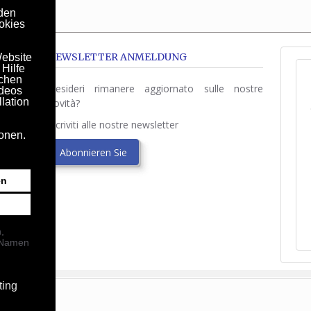
den
okies
NEWSLETTER ANMELDUNG
Website
Hilfe
achen
Desideri rimanere aggiornato sulle nostre
ideos
lation
novità?
Iscriviti alle nostre newsletter
ionen.
Abonnieren Sie
nen
en
,
n Namen
ting