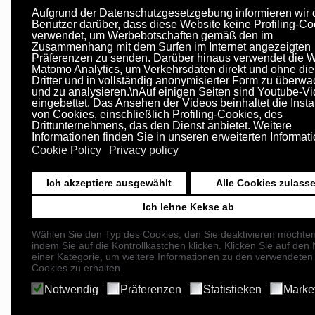
Aufgrund der Datenschutzgesetzgebung informieren wir 
Benutzer darüber, dass diese Website keine Profiling-Co
verwendet, um Werbebotschaften gemäß den im
Zusammenhang mit dem Surfen im Internet angezeigten
Präferenzen zu senden. Darüber hinaus verwendet die 
ANDERE
Matomo Analytics, um Verkehrsdaten direkt und ohne die 
Dritter und in vollständig anonymisierter Form zu überw
und zu analysieren.\nAuf einigen Seiten sind Youtube-V
Nachrichten
eingebettet. Das Ansehen der Videos beinhaltet die Instal
Newsletter
von Cookies, einschließlich Profiling-Cookies, des
Drittunternehmens, das den Dienst anbietet. Weitere
Datenschutz
Informationen finden Sie in unseren erweiterten Informat
Cookie politik
Cookie Policy
Privacy policy
Newsletter - politik
Zustimmung zu personenbezoge
Ich akzeptiere ausgewählt
Alle Cookies zulass
Daten
Ich lehne Kekse ab
Wählen Sie den Typ des Cookies, den Sie deaktivieren möchten
indem Sie auf die Kontrollkästchen klicken. Klicken Sie auf de
einer Kategorie, um weitere Informationen zu den verwendeten
Cookies zu erhalten.
Notwendig
Präferenzen
Statistieken
Marke
© 2026
H2G s.r.l.