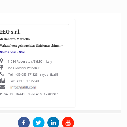
H
G s.r.l.
2
di Galiotto Marcello
Verkauf von gebrauchten Strickmaschinen -
Shima Seiki
-
Stoll
41016 Rovereto s/S (MO) - Italy
Via Giovanni Pascoli, 8
Tel.: +39 059 671823 - skype: ilva58
Fax: +39 059 6755483
P. IVA IT03584440360 - REA: MO - 400607