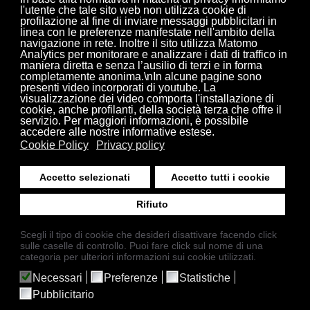
l'utente che tale sito web non utilizza cookie di
profilazione al fine di inviare messaggi pubblicitari in
H
G s.r.l.
2
linea con le preferenze manifestate nell'ambito della
navigazione in rete. Inoltre il sito utilizza Matomo
di Galiotto Marcello
Analytics per monitorare e analizzare i dati di traffico in
vendita macchine per maglieria usate
Shima Seiki
-
Stoll
maniera diretta e senza l’ausilio di terzi e in forma
completamente anonima.\nIn alcune pagine sono
41016 Rovereto s/S (MO) - Italy
presenti video incorporati di youtube. La
visualizzazione dei video comporta l'installazione di
Via Giovanni Pascoli, 8
cookie, anche profilanti, della società terza che offre il
Tel.: +39 059 671823 - skype: ilva58
servizio. Per maggiori informazioni, è possibile
accedere alle nostre informative estese.
Fax: +39 059 6755483
Cookie Policy
Privacy policy
P. IVA IT03584440360 - REA: MO - 400607
Accetto selezionati
Accetto tutti i cookie
Rifiuto
Scegli il tipo di cookie che desideri disattivare facendo click
sulle caselle di controllo. Puoi fare click sul nome di una
© 2026
H2G s.r.l.
categoria per ulteriori informazioni sui cookie utilizzati.
Necessari
Preferenze
Statistiche
Pubblicitario