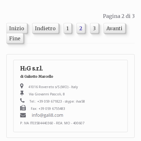
Pagina 2 di 3
Inizio
Indietro
1
2
3
Avanti
Fine
H
G s.r.l.
2
di Galiotto Marcello
41016 Rovereto s/S (MO) - Italy
Via Giovanni Pascoli, 8
Tel.: +39 059 671823 - skype: ilva58
Fax: +39 059 6755483
P. IVA IT03584440360 - REA: MO - 400607